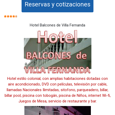
Reservas y cotizaciones
RATIO:
4.5
/
5
Hotel Balcones de Villa Fernanda
Hotel estilo colonial, con amplias habitaciones dotadas con
aire acondicionado, DVD con películas, televisión por cable,
llamadas Nacionales Ilimitadas, sitofono, parqueadero, billar,
billar pool, piscina con tobogán, piscina de Niños, internet Wi-fi,
Juegos de Mesa, servicio de restaurante y bar.