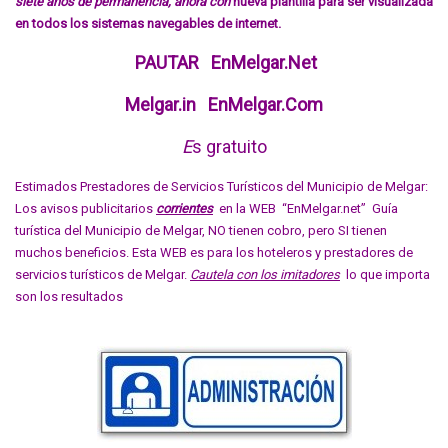
siete años de permanencia, ahora con
nueva plantilla para ser visualizada
en todos los sistemas navegables de internet.
PAUTAR EnMelgar.Net
Melgar.in EnMelgar.Com
E
s gratuito
Estimados Prestadores de Servicios Turísticos del Municipio de Melgar:
Los avisos publicitarios
corrientes
en la WEB “EnMelgar.net” Guía
turística del Municipio de Melgar, NO tienen cobro, pero SI tienen
muchos beneficios. Esta WEB es para los hoteleros y prestadores de
servicios turísticos de Melgar.
Cautela con los imitadores
lo que importa
son los resultados